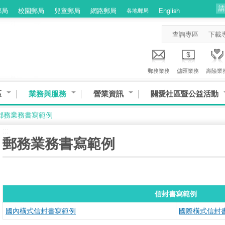
郵局
校園郵局
兒童郵局
網路郵局
English
各地郵局
查詢專區
下載
郵務業務
儲匯業務
壽險業
區
業務與服務
營業資訊
關愛社區暨公益活動
郵務業務書寫範例
:::
郵務業務書寫範例
信封書寫範例
國內橫式信封書寫範例
國際橫式信封