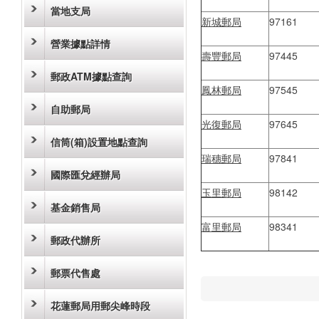
當地支局
新城郵局
97161
營業據點詳情
壽豐郵局
97445
郵政ATM據點查詢
鳳林郵局
97545
自助郵局
光復郵局
97645
信筒(箱)設置地點查詢
瑞穗郵局
97841
國際匯兌經辦局
玉里郵局
98142
基金銷售局
富里郵局
98341
郵政代辦所
郵票代售處
花蓮郵局用郵尖峰時段