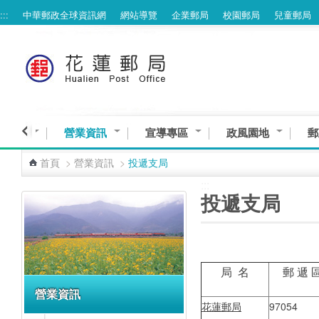
:::
中華郵政全球資訊網
網站導覽
企業郵局
校園郵局
兒童郵局
跳到主要內容區塊
與服務
營業資訊
宣導專區
政風園地
郵
首頁
>
營業資訊
>
投遞支局
:::
:::
投遞支局
局 名
郵 遞 
營業資訊
花蓮郵局
97054