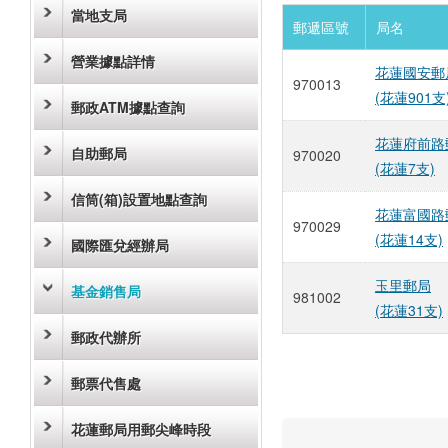
當地支局
郵遞區號
局名
營業據點詳情
花蓮國安郵
970013
(花蓮901支
郵政ATM據點查詢
花蓮府前路
自助郵局
970020
(花蓮7支)
信筒(箱)設置地點查詢
花蓮富國路
970029
(花蓮14支)
國際匯兌經辦局
玉里郵局
基金銷售局
981002
(花蓮31支)
郵政代辦所
郵票代售處
花蓮郵局用郵尖峰時段