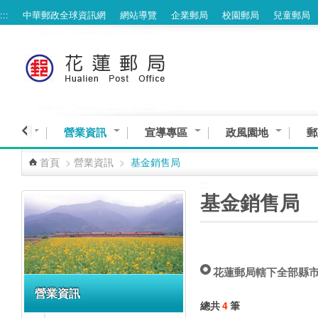
:::
中華郵政全球資訊網
網站導覽
企業郵局
校園郵局
兒童郵局
跳到主要內容區塊
與服務
營業資訊
宣導專區
政風園地
郵
首頁
>
營業資訊
>
基金銷售局
:::
:::
基金銷售局
花蓮郵局轄下全部縣
營業資訊
總共
4
筆