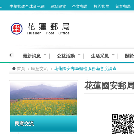
:::
中華郵政全球資訊網
網站導覽
企業郵局
校園郵局
兒童郵局
跳到主要內容區塊
最新消息
公益活動
生活采風
關於
首頁
>
民意交流
>
花蓮國安郵局櫃檯服務滿意度調查
:::
:::
花蓮國安郵
民意交流