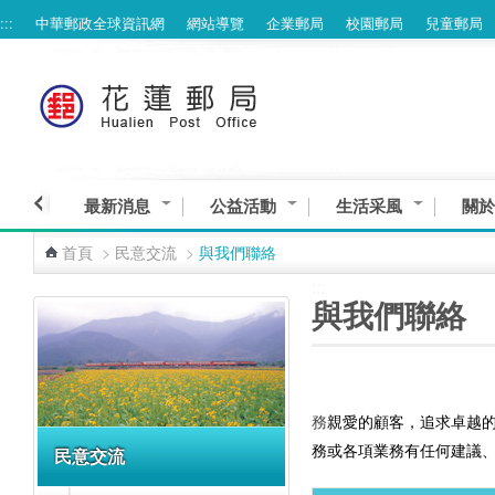
:::
中華郵政全球資訊網
網站導覽
企業郵局
校園郵局
兒童郵局
跳到主要內容區塊
最新消息
公益活動
生活采風
關於
首頁
>
民意交流
>
與我們聯絡
:::
:::
與我們聯絡
務
親愛的顧客，追求卓越
務或各項業務有任何建議
民意交流