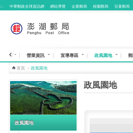
:::
中華郵政全球資訊網
網站導覽
企業郵局
校園郵局
兒童郵局
跳到主要內容區塊
與服務
營業資訊
宣導專區
政風園地
郵
首頁
>
政風園地
:::
:::
政風園地
政風園地