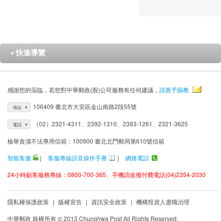
快速導覽
▼
感謝您的蒞臨，若您對中華郵政(股)公司服務有任何建議，
請惠予賜教
106409 臺北市大安區金山南路2段55號
地址
（02）2321-4311、2392-1310、2393-1261、2321-3625
電話
檢舉貪瀆不法專用信箱：100900 臺北北門郵局第610號信箱
智能客服
|
客服專線語音操作手冊
|
網路電話
24小時顧客服務專線：0800-700-365、手機請改撥付費電話(04)2354-2030
隱私權保護政策
|
版權宣告
|
資訊安全政策
|
機構投資人盡職治理
中華郵政 版權所有 © 2013 Chunghwa Post All Rights Reserved.