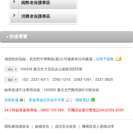
揭弊者保護專區
消費者保護專區
快速導覽
▼
感謝您的蒞臨，若您對中華郵政(股)公司服務有任何建議，
請惠予賜教
106409 臺北市大安區金山南路2段55號
地址
（02）2321-4311、2392-1310、2393-1261、2321-3625
電話
檢舉貪瀆不法專用信箱：100900 臺北北門郵局第610號信箱
智能客服
|
客服專線語音操作手冊
|
網路電話
24小時顧客服務專線：0800-700-365、手機請改撥付費電話(04)2354-2030
隱私權保護政策
|
版權宣告
|
資訊安全政策
|
機構投資人盡職治理