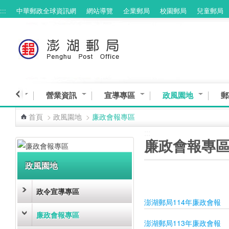
:::
中華郵政全球資訊網
網站導覽
企業郵局
校園郵局
兒童郵局
跳到主要內容區塊
與服務
營業資訊
宣導專區
政風園地
郵
首頁
>
政風園地
>
廉政會報專區
:::
:::
廉政會報專
政風園地
政令宣導專區
澎湖郵局114年廉政會報
廉政會報專區
澎湖郵局113年廉政會報