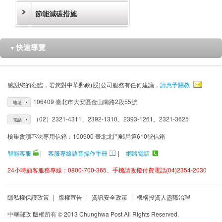
節能減碳措施
快速導覽
▼
感謝您的蒞臨，若您對中華郵政(股)公司服務有任何建議，
請惠予賜教
106409 臺北市大安區金山南路2段55號
地址
（02）2321-4311、2392-1310、2393-1261、2321-3625
電話
檢舉貪瀆不法專用信箱：100900 臺北北門郵局第610號信箱
智能客服
|
客服專線語音操作手冊
|
網路電話
24小時顧客服務專線：0800-700-365、手機請改撥付費電話(04)2354-2030
隱私權保護政策
|
版權宣告
|
資訊安全政策
|
機構投資人盡職治理
中華郵政 版權所有 © 2013 Chunghwa Post All Rights Reserved.