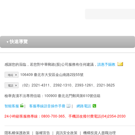
快速導覽
▼
感謝您的蒞臨，若您對中華郵政(股)公司服務有任何建議，
請惠予賜教
106409 臺北市大安區金山南路2段55號
地址
（02）2321-4311、2392-1310、2393-1261、2321-3625
電話
檢舉貪瀆不法專用信箱：100900 臺北北門郵局第610號信箱
智能客服
|
客服專線語音操作手冊
|
網路電話
24小時顧客服務專線：0800-700-365、手機請改撥付費電話(04)2354-2030
隱私權保護政策
|
版權宣告
|
資訊安全政策
|
機構投資人盡職治理