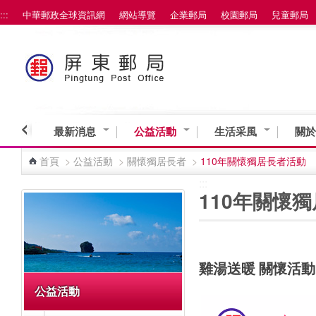
:::
中華郵政全球資訊網
網站導覽
企業郵局
校園郵局
兒童郵局
跳到主要內容區塊
最新消息
公益活動
生活采風
關於
首頁
>
公益活動
>
關懷獨居長者
>
110年關懷獨居長者活動
:::
:::
110年關懷
雞湯送暖 關懷活動
公益活動