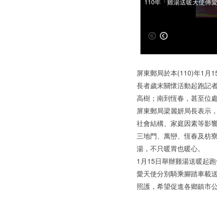
110年「雞湯送暖天使傳
110年「雞湯送暖天使傳
屏東郵局於本(110)年
長者歲末關懷活動起跑記者
高樹；南到恆春，甚至位
屏東郵局梁麗妍局長表示，
社會結構、家庭因素等影
三地門、萬巒、恆春及枋寮
湯，不只暖胃也暖心。
1月15日舉辦雞湯送暖起
愛天使分別騎乘腳踏車載
照護，希望促進各鄉鎮市