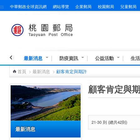
:::
中華郵政全球資訊網
網站導覽
企業郵局
校園郵局
兒童郵局
跳到主要內容區塊
最新消息
防疫資訊
公益活動
生活
首頁
>
最新消息
>
顧客肯定與期許
:::
:::
顧客肯定與
21-30 則 (總共42則)
最新消息