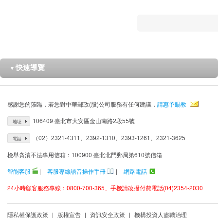
快速導覽
▼
感謝您的蒞臨，若您對中華郵政(股)公司服務有任何建議，
請惠予賜教
106409 臺北市大安區金山南路2段55號
地址
（02）2321-4311、2392-1310、2393-1261、2321-3625
電話
檢舉貪瀆不法專用信箱：100900 臺北北門郵局第610號信箱
智能客服
|
客服專線語音操作手冊
|
網路電話
24小時顧客服務專線：0800-700-365、手機請改撥付費電話(04)2354-2030
隱私權保護政策
|
版權宣告
|
資訊安全政策
|
機構投資人盡職治理