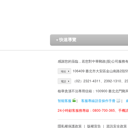
快速導覽
▼
感謝您的蒞臨，若您對中華郵政(股)公司服務
106409 臺北市大安區金山南路2段5
地址
（02）2321-4311、2392-1310、23
電話
檢舉貪瀆不法專用信箱：100900 臺北北門郵
智能客服
|
客服專線語音操作手冊
|
24小時顧客服務專線：0800-700-365、手機請改
隱私權保護政策
|
版權宣告
|
資訊安全政策