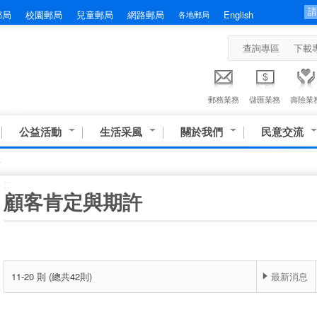
郵局
校園郵局
兒童郵局
網路郵局
English
各地郵局
查詢專區
下載
郵務業務
儲匯業務
壽險業
公益活動
生活采風
關於我們
民意交流
許
:::
顧客肯定與期許
11-20 則 (總共42則)
最新消息