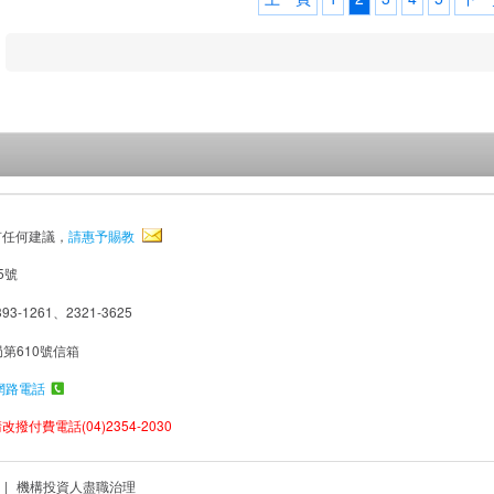
有任何建議，
請惠予賜教
5號
93-1261、2321-3625
局第610號信箱
網路電話
撥付費電話(04)2354-2030
|
機構投資人盡職治理