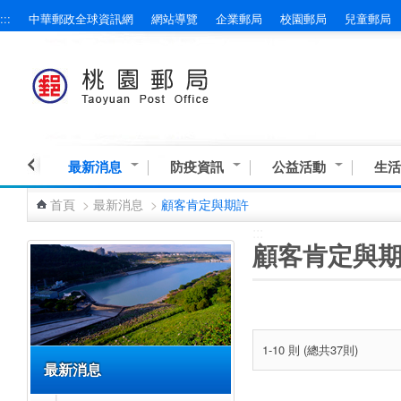
:::
中華郵政全球資訊網
網站導覽
企業郵局
校園郵局
兒童郵局
跳到主要內容區塊
最新消息
防疫資訊
公益活動
生活
首頁
>
最新消息
>
顧客肯定與期許
:::
:::
顧客肯定與
1-10 則 (總共37則)
最新消息