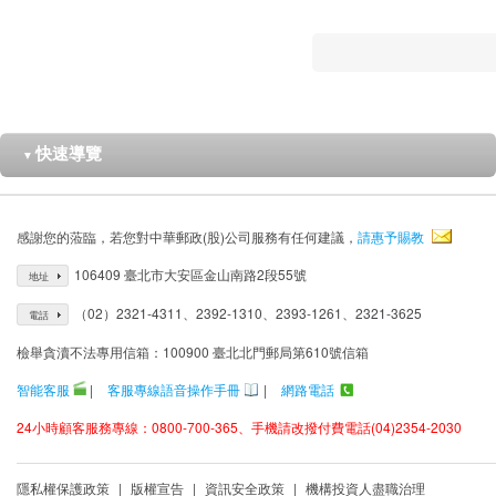
快速導覽
▼
感謝您的蒞臨，若您對中華郵政(股)公司服務有任何建議，
請惠予賜教
106409 臺北市大安區金山南路2段55號
地址
（02）2321-4311、2392-1310、2393-1261、2321-3625
電話
檢舉貪瀆不法專用信箱：100900 臺北北門郵局第610號信箱
智能客服
|
客服專線語音操作手冊
|
網路電話
24小時顧客服務專線：0800-700-365、手機請改撥付費電話(04)2354-2030
隱私權保護政策
|
版權宣告
|
資訊安全政策
|
機構投資人盡職治理