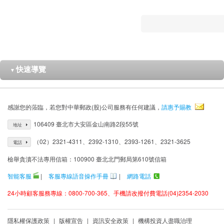
快速導覽
▼
感謝您的蒞臨，若您對中華郵政(股)公司服務有任何建議，
請惠予賜教
106409 臺北市大安區金山南路2段55號
地址
（02）2321-4311、2392-1310、2393-1261、2321-3625
電話
檢舉貪瀆不法專用信箱：100900 臺北北門郵局第610號信箱
智能客服
|
客服專線語音操作手冊
|
網路電話
24小時顧客服務專線：0800-700-365、手機請改撥付費電話(04)2354-2030
隱私權保護政策
|
版權宣告
|
資訊安全政策
|
機構投資人盡職治理