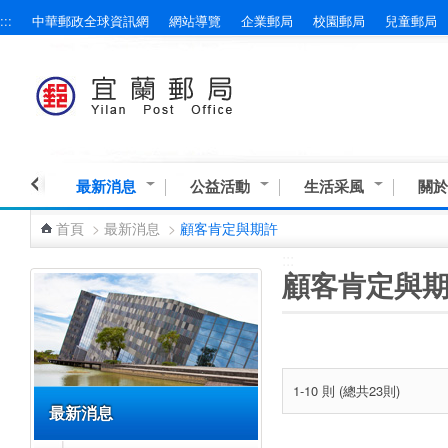
:::
中華郵政全球資訊網
網站導覽
企業郵局
校園郵局
兒童郵局
跳到主要內容區塊
最新消息
公益活動
生活采風
關於
首頁
>
最新消息
>
顧客肯定與期許
:::
:::
顧客肯定與
1-10 則 (總共23則)
最新消息