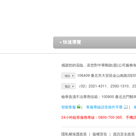
快速導覽
▼
感謝您的蒞臨，若您對中華郵政(股)公司服務
106409 臺北市大安區金山南路2段5
地址
（02）2321-4311、2392-1310、23
電話
檢舉貪瀆不法專用信箱：100900 臺北北門郵
智能客服
|
客服專線語音操作手冊
|
24小時顧客服務專線：0800-700-365、手機請改
隱私權保護政策
|
版權宣告
|
資訊安全政策