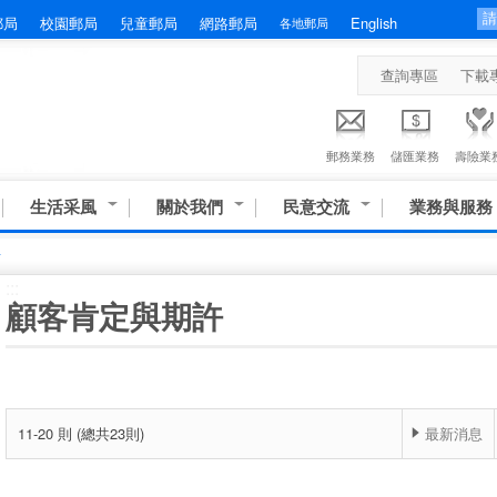
郵局
校園郵局
兒童郵局
網路郵局
English
各地郵局
查詢專區
下載
郵務業務
儲匯業務
壽險業
生活采風
關於我們
民意交流
業務與服務
許
:::
顧客肯定與期許
11-20 則 (總共23則)
最新消息