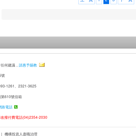
有任何建議，
請惠予賜教
5號
93-1261、2321-3625
局第610號信箱
網路電話
撥付費電話(04)2354-2030
|
機構投資人盡職治理