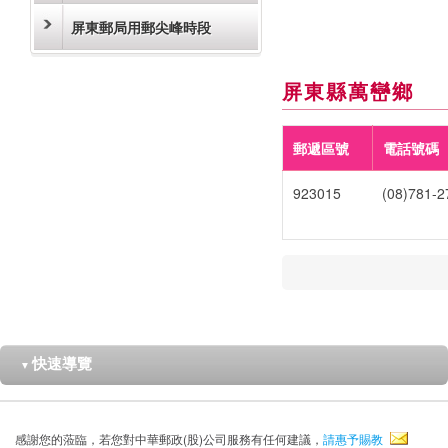
屏東郵局用郵尖峰時段
屏東縣萬巒鄉
郵遞區號
電話號碼
923015
(08)781-2
快速導覽
▼
感謝您的蒞臨，若您對中華郵政(股)公司服務有任何建議，
請惠予賜教