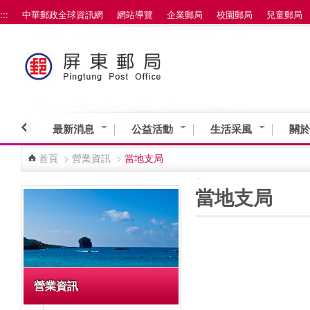
:::
中華郵政全球資訊網
網站導覽
企業郵局
校園郵局
兒童郵局
跳到主要內容區塊
最新消息
公益活動
生活采風
關於
首頁
>
營業資訊
>
當地支局
:::
:::
當地支局
營業資訊