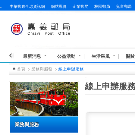
:::
中華郵政全球資訊網
網站導覽
企業郵局
校園郵局
兒童郵局
跳到主要內容區塊
最新消息
公益活動
生活采風
關於
首頁
>
業務與服務
>
線上申辦服務
:::
:::
線上申辦服
業務與服務