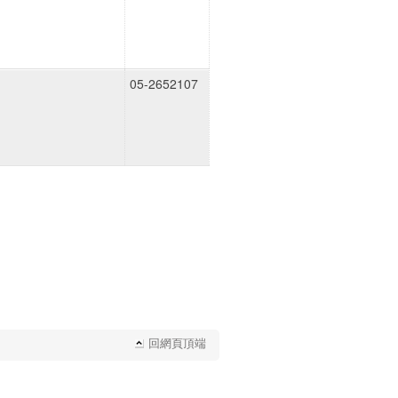
05-2652107
回網頁頂端