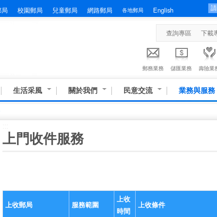
郵局
校園郵局
兒童郵局
網路郵局
English
各地郵局
查詢專區
下載
郵務業務
儲匯業務
壽險業
生活采風
關於我們
民意交流
業務與服務
務
:::
上門收件服務
上收
上收郵局
服務範圍
上收條件
時間