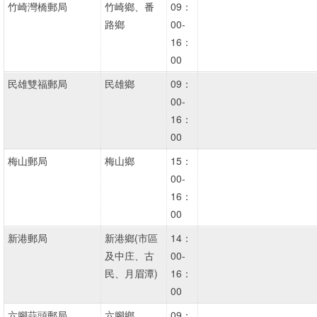
竹崎灣橋郵局
竹崎鄉、番
09：
路鄉
00-
16：
00
民雄雙福郵局
民雄鄉
09：
00-
16：
00
梅山郵局
梅山鄉
15：
00-
16：
00
新港郵局
新港鄉(市區
14：
及中庄、古
00-
民、月眉潭)
16：
00
六腳蒜頭郵局
六腳鄉
09：