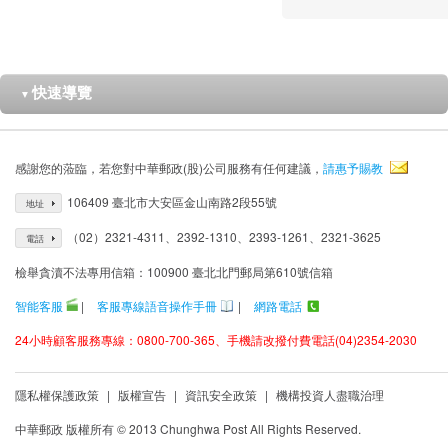
快速導覽
▼
感謝您的蒞臨，若您對中華郵政(股)公司服務有任何建議，
請惠予賜教
106409 臺北市大安區金山南路2段55號
地址
（02）2321-4311、2392-1310、2393-1261、2321-3625
電話
檢舉貪瀆不法專用信箱：100900 臺北北門郵局第610號信箱
智能客服
|
客服專線語音操作手冊
|
網路電話
24小時顧客服務專線：0800-700-365、手機請改撥付費電話(04)2354-2030
隱私權保護政策
|
版權宣告
|
資訊安全政策
|
機構投資人盡職治理
中華郵政 版權所有 © 2013 Chunghwa Post All Rights Reserved.