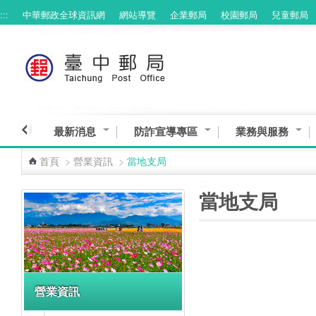
:::
中華郵政全球資訊網
網站導覽
企業郵局
校園郵局
兒童郵局
跳到主要內容區塊
最新消息
防詐宣導專區
業務與服務
首頁
>
營業資訊
>
當地支局
:::
:::
當地支局
營業資訊