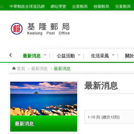
:::
中華郵政全球資訊網
網站導覽
企業郵局
校園郵局
兒童郵局
跳到主要內容區塊
最新消息
公益活動
生活采風
關於
首頁
>
最新消息
>
最新消息
:::
:::
最新消息
1-10 則 (總共12則)
最新消息