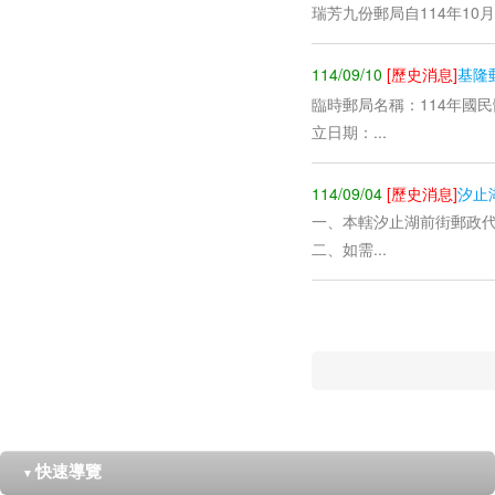
瑞芳九份郵局自114年10月1日
114/09/10
[歷史消息]
基隆
臨時郵局名稱：114年國
立日期：...
114/09/04
[歷史消息]
汐止
一、本轄汐止湖前街郵政代
二、如需...
快速導覽
▼