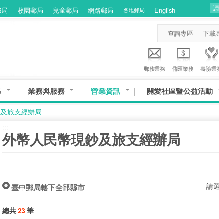
郵局
校園郵局
兒童郵局
網路郵局
English
各地郵局
查詢專區
下載
郵務業務
儲匯業務
壽險業
區
業務與服務
營業資訊
關愛社區暨公益活動
鈔及旅支經辦局
:::
外幣人民幣現鈔及旅支經辦局
請
臺中郵局轄下全部縣市
總共
23
筆