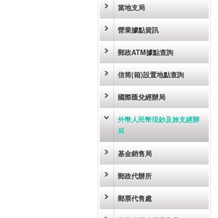
當地支局
營業據點資訊
郵政ATM據點查詢
信筒(箱)設置地點查詢
國際匯兌經辦局
外幣人民幣現鈔及旅支經辦
局
基金銷售局
郵政代辦所
郵票代售處