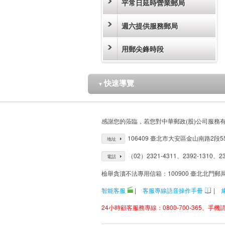
平常日延時營業郵局
週六提供服務郵局
用郵尖鋒時段
快速導覽
▼
感謝您的蒞臨，若您對中華郵政(股)公司服務
106409 臺北市大安區金山南路2段5
地址
（02）2321-4311、2392-1310、23
電話
檢舉貪瀆不法專用信箱：100900 臺北北門郵
智能客服
|
客服專線語音操作手冊
|
24小時顧客服務專線：0800-700-365、手機請改