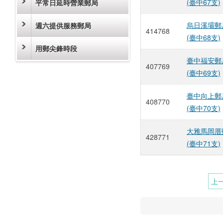
(臺中67支)
平常日延時營業郵局
烏日溪壩郵
週六提供服務郵局
414768
(臺中68支)
用郵尖鋒時段
臺中福安郵
407769
(臺中69支)
臺中向上郵
408770
(臺中70支)
大雅馬岡厝
428771
(臺中71支)
上