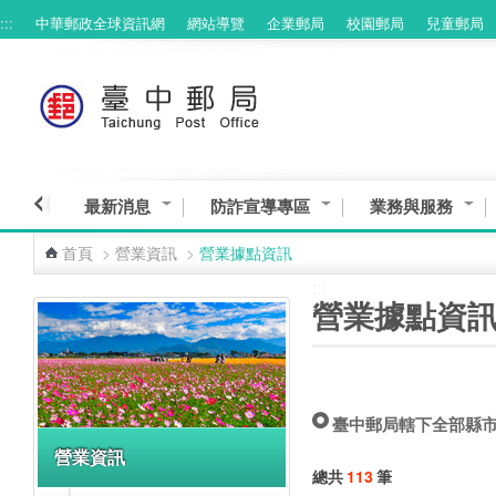
:::
中華郵政全球資訊網
網站導覽
企業郵局
校園郵局
兒童郵局
跳到主要內容區塊
最新消息
防詐宣導專區
業務與服務
首頁
>
營業資訊
>
營業據點資訊
:::
:::
營業據點資
臺中郵局轄下全部縣
營業資訊
總共
113
筆