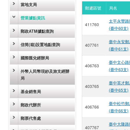
當地支局
郵遞區號
局名
營業據點資訊
太平永豐路
411760
(臺中60支)
郵政ATM據點查詢
臺中永安郵
信筒(箱)設置地點查詢
407761
(臺中61支)
國際匯兌經辦局
臺中文心路
406763
(臺中63支)
外幣人民幣現鈔及旅支經辦
局
臺中英才郵
403765
(臺中65支)
基金銷售局
臺中松竹郵
郵政代辦所
406766
(臺中66支)
郵票代售處
臺中大隆路
407767