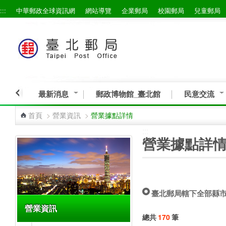
:::
中華郵政全球資訊網
網站導覽
企業郵局
校園郵局
兒童郵局
跳到主要內容區塊
最新消息
郵政博物館_臺北館
民意交流
首頁
>
營業資訊
>
營業據點詳情
:::
:::
營業據點詳
臺北郵局轄下全部縣
營業資訊
總共
170
筆