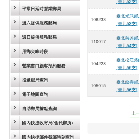
(臺北52支)
平常日延時營業郵局
臺北光武郵
106233
週六提供服務郵局
(臺北53支)
週日提供服務郵局
臺北吳興郵
110017
(臺北54支)
用郵尖峰時段
臺北松江路
104223
營業窗口顧客預約服務
(臺北55支)
投遞郵局查詢
臺北延壽郵
105015
(臺北56支)
電子地圖查詢
自助郵局據點查詢
上
國內快捷收寄局(含代辦所)
國內快捷郵件截郵時刻查詢