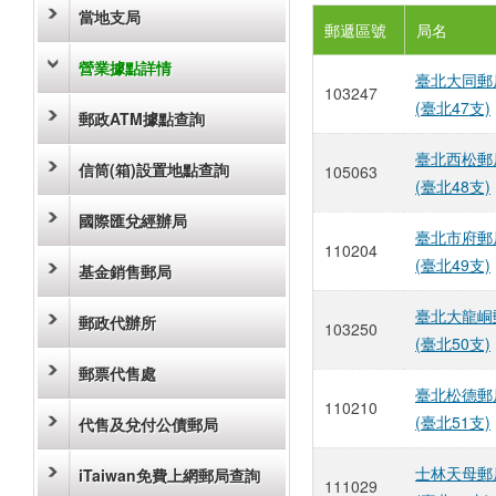
當地支局
郵遞區號
局名
營業據點詳情
臺北大同郵
103247
(臺北47支)
郵政ATM據點查詢
臺北西松郵
信筒(箱)設置地點查詢
105063
(臺北48支)
國際匯兌經辦局
臺北市府郵
110204
(臺北49支)
基金銷售郵局
臺北大龍峒
郵政代辦所
103250
(臺北50支)
郵票代售處
臺北松德郵
110210
(臺北51支)
代售及兌付公債郵局
士林天母郵
iTaiwan免費上網郵局查詢
111029