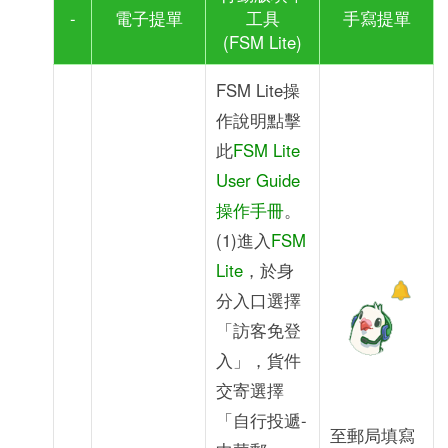
-
電子提單
工具
手寫提單
(FSM Lite)
FSM Lite操
作說明點擊
此
FSM Lite
User Guide
操作手冊
。
(1)進入
FSM
Lite
，於身
分入口選擇
「訪客免登
入」，貨件
交寄選擇
「自行投遞-
至郵局填寫