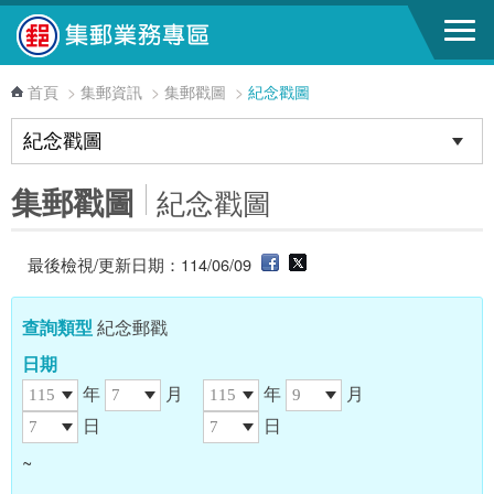
跳到主要內容區塊
首頁
>
集郵資訊
>
集郵戳圖
>
紀念戳圖
集郵戳圖
紀念戳圖
最後檢視/更新日期：114/06/09
查詢類型
紀念郵戳
日期
年
月
年
月
日
日
~