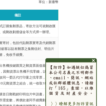
單位：新臺幣
備註
式訂購集郵票品，寄款方法可就郵政匯
、或郵政劃撥儲金等方式擇一辦理。
實寄封，包括代貼郵票實寄及代銷郵票
者顧客以貼有郵票之集郵信封、明信片
者，免收手續費。
出售機按鍵購買之郵資票面值最低5
元，因郵資票出售機不找零錢，以等值
故同一委託代打印案之找零票，免收取
-10元郵資票之組合，統一收取18元。
購首日郵戳銷印明信片申請書」，書明
所需套數，將價款連同手續費劃撥至郵
郵局將每月彙總掛號郵寄1次。