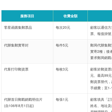
服務項目
收費金額
零星函購集郵票品
每次20元
顧客以通信方
票、報值掛號
代辦集郵實寄封
每件5元
郵局代辦集郵
實寄2種；後
要求郵局銷戳
代客打印郵資票
每枚3元
顧客於郵資票
元、最高99
郵資票替代，
手續費；至1
代辦首日郵戳銷戳明信片
每張1元
顧客填具「訂
(自106年8月1日起)
姓名、地址及
局辦理開戶，