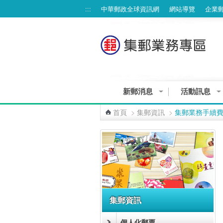
跳到主要內容區塊
:::
中華郵政全球資訊網
網站導覽
企業
新郵消息
活動訊息
集郵業務個資告知聲明
首頁
>
集郵資訊
>
集郵業務手續
:::
集郵資訊
個人化郵票