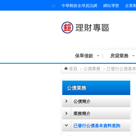
:::
中華郵政全球資訊網
網站導覽
企業
跳到主要內容區塊
保單借款
房貸業務
首頁
>
公債業務
>
已發行公債基
:::
公債業務
公債簡介
業務簡介
已發行公債基本資料查詢