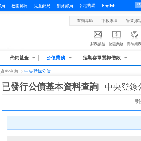
各地郵局
郵局
校園郵局
兒童郵局
網路郵局
English
查詢專區
下載專區
營業據
郵務業務
儲匯業務
壽險業
代銷基金
公債業務
定期存單質押借款
本資料查詢
>
中央登錄公債
:::
已發行公債基本資料查詢
中央登錄
最後