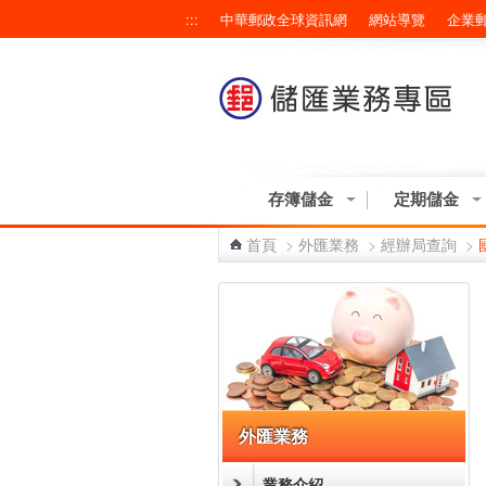
跳到主要內容區塊
:::
中華郵政全球資訊網
網站導覽
企業
存簿儲金
定期儲金
首頁
>
外匯業務
>
經辦局查詢
>
:::
外匯業務
業務介紹