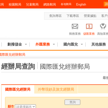
郵局
校園郵局
兒童郵局
網路郵局
各地郵局
English
查詢專區
下載專區
營業據點
客戶
郵務業務
儲匯業務
壽險業
劃撥儲金
外匯業務
國內匯兌
其他服務
國際匯兌經辦郵局
:::
經辦局查詢
國際匯兌經辦郵局
最後
國際匯兌經辦局
外幣現鈔及旅支經辦局
縣市