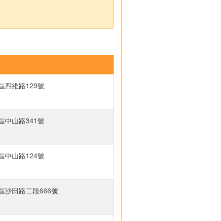
區四維路129號
區中山路341號
區中山路124號
區沙田路二段666號