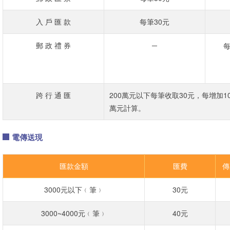
入 戶 匯 款
每筆30元
郵 政 禮 券
─
每
跨 行 通 匯
200萬元以下每筆收取30元，每增加10
萬元計算。
電傳送現
匯款金額
匯費
傳
3000元以下﹙筆﹚
30元
3000~4000元﹙筆﹚
40元