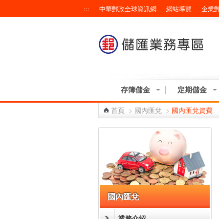
跳到主要內容區塊
:::
中華郵政全球資訊網
網站導覽
企業
存簿儲金
定期儲金
首頁
>
國內匯兌
>
國內匯兌資費
:::
國內匯兌
業務介紹