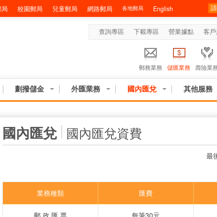
郵局
校園郵局
兒童郵局
網路郵局
各地郵局
English
查詢專區
下載專區
營業據點
客戶
郵務業務
儲匯業務
壽險業
劃撥儲金
外匯業務
國內匯兌
其他服務
:::
國內匯兌
國內匯兌資費
最後
業務種類
匯費
郵 政 匯 票
每筆30元