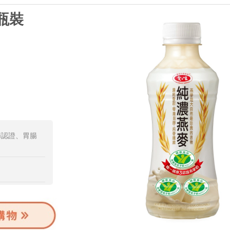
瓶裝
節認證、胃腸