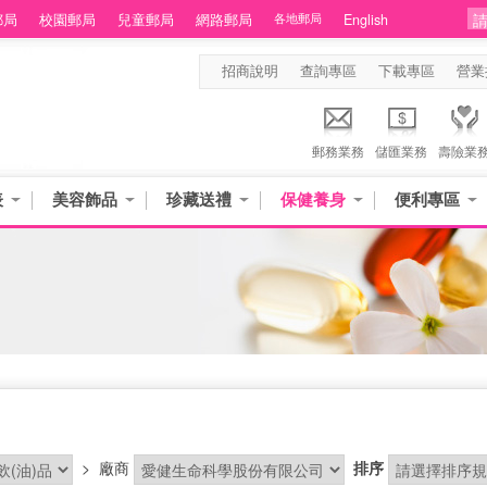
郵局
校園郵局
兒童郵局
網路郵局
各地郵局
English
招商說明
查詢專區
下載專區
營業
郵務業務
儲匯業務
壽險業
表
美容飾品
珍藏送禮
保健養身
便利專區
>
廠商
排序