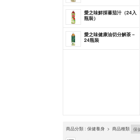
愛之味鮮採蕃茄汁（24入
瓶裝）
愛之味健康油切分解茶－
24瓶裝
商品分類
: 保健養身
>
商品種類