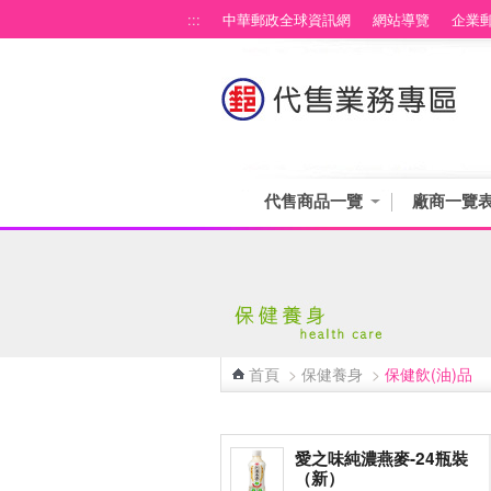
跳到主要內容區塊
:::
中華郵政全球資訊網
網站導覽
企業
代售商品一覽
廠商一覽
首頁
>
保健養身
>
保健飲(油)品
:::
愛之味純濃燕麥-24瓶裝
（新）