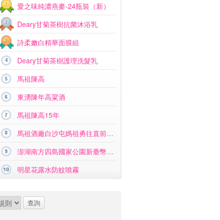
愛之味純濃燕麥-24瓶裝（新）
Deary甘菊茶樹抗菌沐浴乳
詩柔嫩白精華面膜組
Deary甘菊茶樹護理洗髮乳
馬祖陳高
東湧陳年高粱酒
馬祖陳高15年
馬祖酒廠白沙屯媽祖勇往直前紀念酒
澎湖南方四島國家公園新臺幣硬幣組合
明星花露水防蚊噴霧