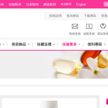
郵局
校園郵局
兒童郵局
網路郵局
各地郵局
English
招商說明
查詢專區
下載專區
營業
郵務業務
儲匯業務
壽險業
表
美容飾品
珍藏送禮
保健養身
便利專區