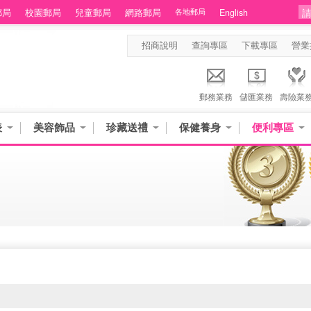
郵局
校園郵局
兒童郵局
網路郵局
各地郵局
English
招商說明
查詢專區
下載專區
營業
郵務業務
儲匯業務
壽險業
表
美容飾品
珍藏送禮
保健養身
便利專區