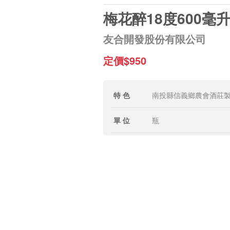
梅花醉18度600毫
友合開發股份有限公司
定價$950
特 色
南投縣信義鄉農會酒莊
單 位
瓶