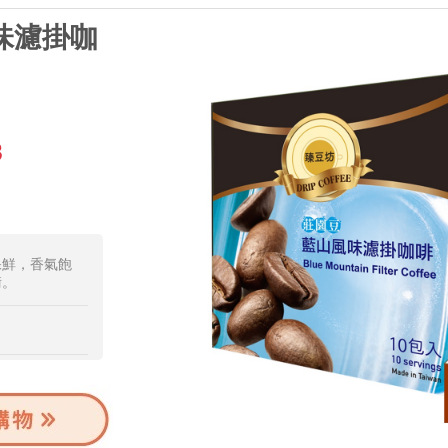
味濾掛咖
3
保鮮，香氣飽
衡。