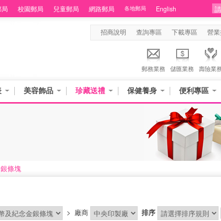
郵局
校園郵局
兒童郵局
網路郵局
各地郵局
English
招商說明
查詢專區
下載專區
營業
郵務業務
儲匯業務
壽險業
表
美容飾品
珍藏送禮
保健養身
便利專區
金銀條塊
>
廠商
排序