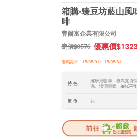
箱購-臻豆坊藍山風
啡
豐爾富企業有限公司
優惠價$132
定價$3576
優惠期間 115/08/01~115/08/31
純研磨咖啡，氮氣充填
特 色
滿、溫潤順喉、細膩平
單 位
箱