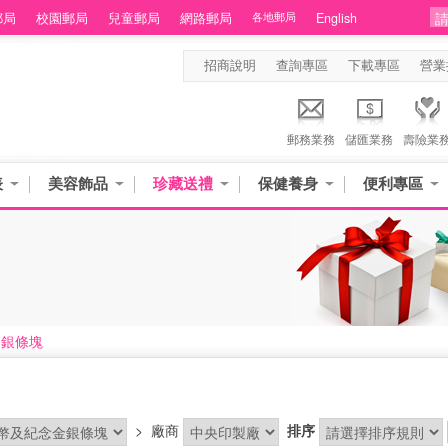
郵局
校園郵局
兒童郵局
網路郵局
各地郵局
English
招商說明
查詢專區
下載專區
營業
郵務業務
儲匯業務
壽險業
表
美容飾品
珍藏送禮
保健養身
便利專區
金銀條塊
>
廠商
排序