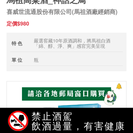
喜威世流通股份有限公司(馬祖酒廠經銷商)
定價$980
嚴選窖藏10年原酒調和，將馬祖白酒
特 色
「綿、醇、淨、爽」感官完美呈現
單 位
瓶
禁止酒駕
飲酒過量，有害健康