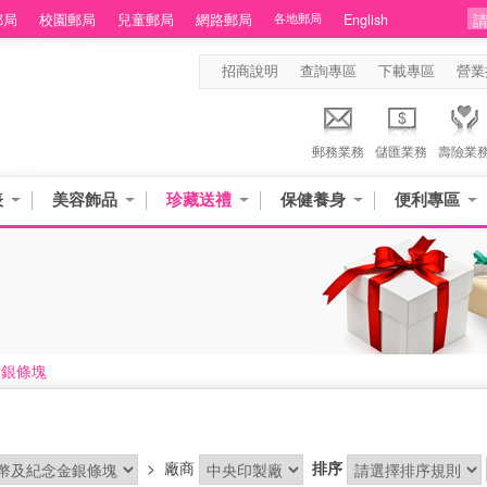
郵局
校園郵局
兒童郵局
網路郵局
各地郵局
English
招商說明
查詢專區
下載專區
營業
郵務業務
儲匯業務
壽險業
表
美容飾品
珍藏送禮
保健養身
便利專區
金銀條塊
>
廠商
排序