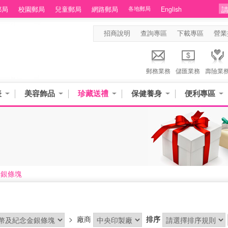
郵局
校園郵局
兒童郵局
網路郵局
各地郵局
English
招商說明
查詢專區
下載專區
營業
郵務業務
儲匯業務
壽險業
表
美容飾品
珍藏送禮
保健養身
便利專區
金銀條塊
>
廠商
排序