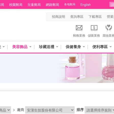
郵局
校園郵局
兒童郵局
網路郵局
各地郵局
English
招商說明
查詢專區
下載專區
營業
郵務業務
儲匯業務
壽險業
表
美容飾品
珍藏送禮
保健養身
便利專區
>
廠商
排序