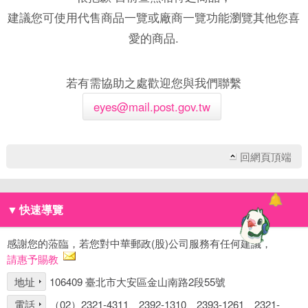
建議您可使用代售商品一覽或廠商一覽功能瀏覽其他您喜
愛的商品.
若有需協助之處歡迎您與我們聯繫
eyes@mail.post.gov.tw
回網頁頂端
▼
快速導覽
感謝您的蒞臨，若您對中華郵政(股)公司服務有任何建議，
請惠予賜教
地址
106409 臺北市大安區金山南路2段55號
電話
（02）2321-4311、2392-1310、2393-1261、2321-