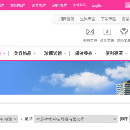
郵局
校園郵局
兒童郵局
網路郵局
各地郵局
English
招商說明
查詢專區
下載專區
營業
郵務業務
儲匯業務
壽險業
表
美容飾品
珍藏送禮
保健養身
便利專區
品
>
廠商
排序