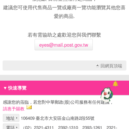
建議您可使用代售商品一覽或廠商一覽功能瀏覽其他您喜
愛的商品.
若有需協助之處歡迎您與我們聯繫
eyes@mail.post.gov.tw
回網頁頂端
▼
快速導覽
感謝您的蒞臨，若您對中華郵政(股)公司服務有任何建議，
請惠予賜教
地址
106409 臺北市大安區金山南路2段55號
電話
（02）2321-4311、2392-1310、2393-1261、2321-