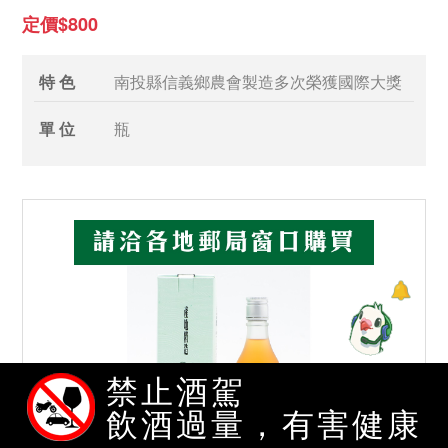
定價$800
特 色
南投縣信義鄉農會製造多次榮獲國際大獎
單 位
瓶
禁止酒駕
飲酒過量，有害健康