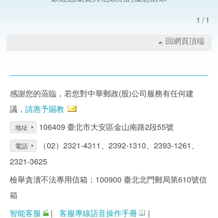
1/1
回網頁頂端
感謝您的蒞臨，若您對中華郵政(股)公司服務有任何建
議，
請惠予賜教
106409 臺北市大安區金山南路2段55號
地址
（02）2321-4311、2392-1310、2393-1261、
電話
2321-3625
檢舉貪瀆不法專用信箱：100900 臺北北門郵局第610號信
箱
智能客服
|
客服專線語音操作手冊
|