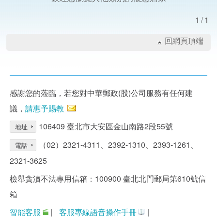
1/1
回網頁頂端
感謝您的蒞臨，若您對中華郵政(股)公司服務有任何建
議，
請惠予賜教
106409 臺北市大安區金山南路2段55號
地址
（02）2321-4311、2392-1310、2393-1261、
電話
2321-3625
檢舉貪瀆不法專用信箱：100900 臺北北門郵局第610號信
箱
智能客服
|
客服專線語音操作手冊
|