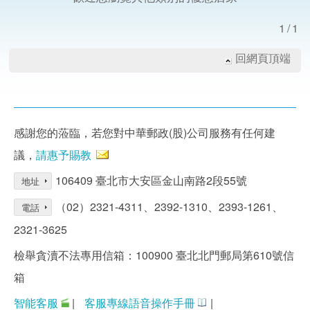
1/1
回網頁頂端
感謝您的蒞臨，若您對中華郵政(股)公司服務有任何建
議，
請惠予賜教
106409 臺北市大安區金山南路2段55號
地址
（02）2321-4311、2392-1310、2393-1261、
電話
2321-3625
檢舉貪瀆不法專用信箱：100900 臺北北門郵局第610號信
箱
智能客服
|
客服專線語音操作手冊
|