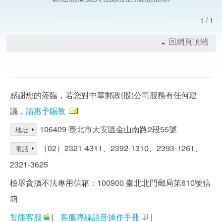
1/1
回網頁頂端
感謝您的蒞臨，若您對中華郵政(股)公司服務有任何建
議，
請惠予賜教
106409 臺北市大安區金山南路2段55號
地址
（02）2321-4311、2392-1310、2393-1261、
電話
2321-3625
檢舉貪瀆不法專用信箱：100900 臺北北門郵局第610號信
箱
智能客服
|
客服專線語音操作手冊
|