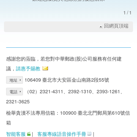
1/1
回網頁頂端
感謝您的蒞臨，若您對中華郵政(股)公司服務有任何建
議，
請惠予賜教
106409 臺北市大安區金山南路2段55號
地址
（02）2321-4311、2392-1310、2393-1261、
電話
2321-3625
檢舉貪瀆不法專用信箱：100900 臺北北門郵局第610號信
箱
智能客服
|
客服專線語音操作手冊
|