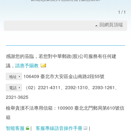
1/1
回網頁頂端
感謝您的蒞臨，若您對中華郵政(股)公司服務有任何建
議，
請惠予賜教
106409 臺北市大安區金山南路2段55號
地址
（02）2321-4311、2392-1310、2393-1261、
電話
2321-3625
檢舉貪瀆不法專用信箱：100900 臺北北門郵局第610號信
箱
智能客服
|
客服專線語音操作手冊
|