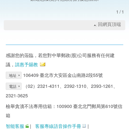
1/1
回網頁頂端
感謝您的蒞臨，若您對中華郵政(股)公司服務有任何建
議，
請惠予賜教
106409 臺北市大安區金山南路2段55號
地址
（02）2321-4311、2392-1310、2393-1261、
電話
2321-3625
檢舉貪瀆不法專用信箱：100900 臺北北門郵局第610號信
箱
智能客服
|
客服專線語音操作手冊
|