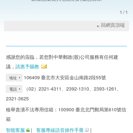
1/1
回網頁頂端
感謝您的蒞臨，若您對中華郵政(股)公司服務有任何建
議，
請惠予賜教
106409 臺北市大安區金山南路2段55號
地址
（02）2321-4311、2392-1310、2393-1261、
電話
2321-3625
檢舉貪瀆不法專用信箱：100900 臺北北門郵局第610號信
箱
智能客服
|
客服專線語音操作手冊
|